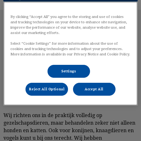
By clicking “Accept All” you agree to the storing and use of cookies
and tracking technologies on your device to enhance site navigation,
improve the performance of our website, analyse website use, and
Welkom bij Dierenkliniek van
assist our marketing efforts.
Kop tot Staart!
Select “Cookie Settings” for more information about the use of
cookies and tracking technologies and to adjust your preferences.
More information is available in our Privacy Notice and Cookie Policy.
Dierenkliniek van Kop tot Staart is sinds 1 november
Settings
2000 al een begrip in Hoorn en omgeving. Sinds 22
augustus 2016 is daar onze nieuwe praktijk in De Goorn
Reject All Optional
Accept All
aan toegevoegd. Zo kunnen we ook in de wijdere
omgeving de beste zorg voor uw huisdier geven.
Wij richten ons in de praktijk volledig op
gezelschapsdieren, maar behandelen zeker niet alleen
honden en katten. Ook voor konijnen, knaagdieren en
vogels kunt u bij ons terecht. Wij hebben