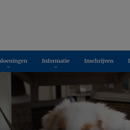
liniek Van Kop tot Staart
doeningen
Informatie
Inschrijven