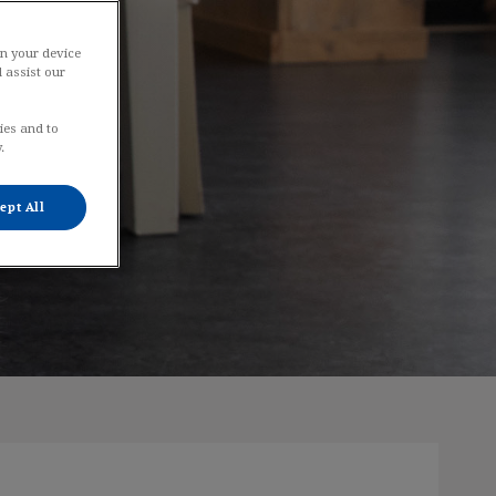
on your device
 assist our
ies and to
.
ept All