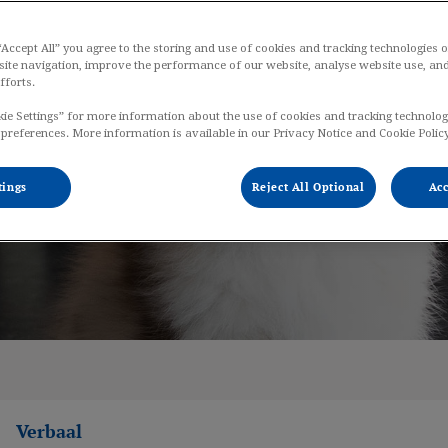
 “Accept All” you agree to the storing and use of cookies and tracking technologies 
site navigation, improve the performance of our website, analyse website use, and
fforts.
konijnen
kie Settings” for more information about the use of cookies and tracking technolog
 preferences. More information is available in our Privacy Notice and Cookie Policy
tings
Reject All Optional
Acc
Verbaal