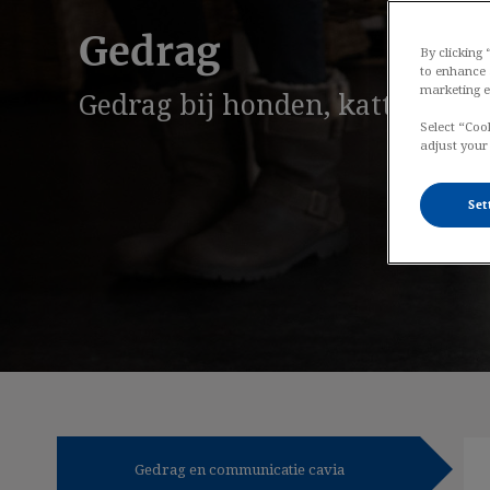
Gedrag
By clicking
to enhance 
marketing e
Gedrag bij honden, katten en 
Select “Coo
adjust your
Set
Gedrag en communicatie cavia